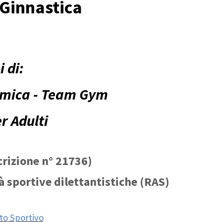
 Ginnastica
 di:
itmica - Team Gym
r Adulti
scrizione n° 21736)
tà sportive dilettantistiche (RAS)
ito Sportivo